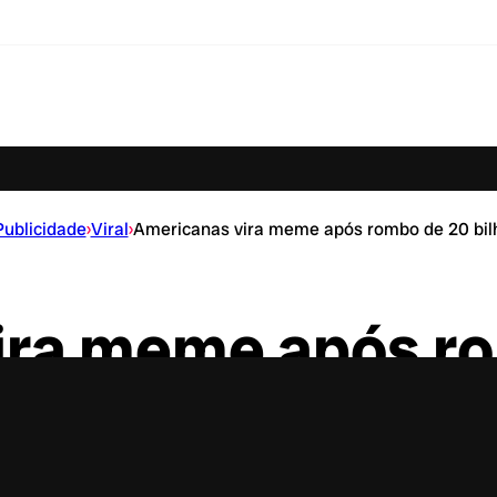
Publicidade
›
Viral
›
Americanas vira meme após rombo de 20 bil
ira meme após r
ilhões no caixa