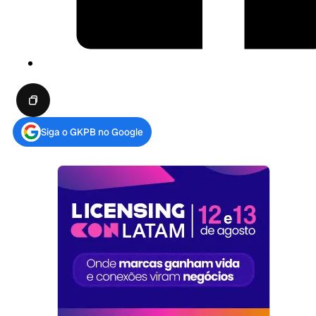
Siga o GKPB no Google