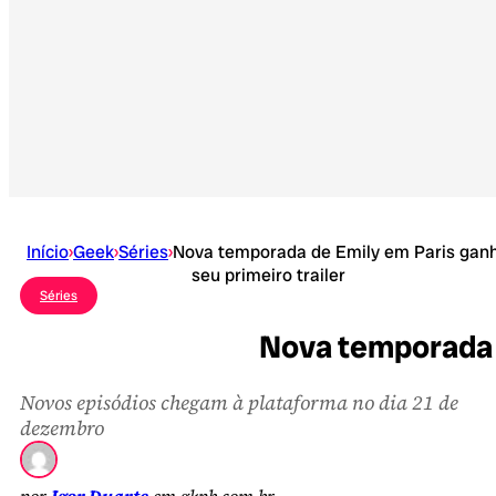
Início
›
Geek
›
Séries
›
Nova temporada de Emily em Paris gan
seu primeiro trailer
Séries
Nova temporada d
Novos episódios chegam à plataforma no dia 21 de
dezembro
por
Igor Duarte
em gkpb.com.br