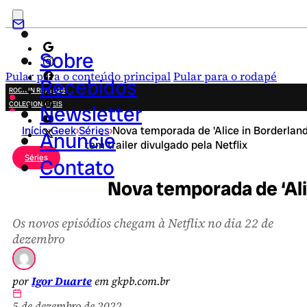
Sobre
Pular para o conteúdo principal
Pular para o rodapé
Recebidos
ROCK IN RIO 2026
COLECIONÁVEIS
Newsletter
FESTA JUNINA
Início
›
Geek
›
Séries
›
Nova temporada de 'Alice in Borderland
NOVIDADES
Anuncie
tem trailer divulgado pela Netflix
CAMPANHAS CRIATIVAS
Séries
Contato
Nova temporada de ‘Alic
Os novos episódios chegam à Netflix no dia 22 de
dezembro
por
Igor Duarte
em gkpb.com.br
5 de dezembro de 2022