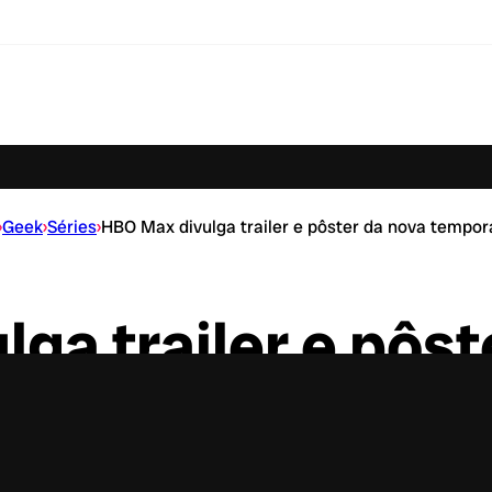
›
Geek
›
Séries
›
HBO Max divulga trailer e pôster da nova tempor
ga trailer e pôst
mporada de Titãs