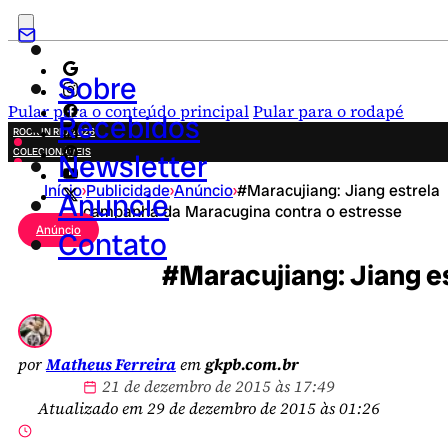
Sobre
Pular para o conteúdo principal
Pular para o rodapé
Recebidos
ROCK IN RIO 2026
COLECIONÁVEIS
Newsletter
FESTA JUNINA
Início
›
Publicidade
›
Anúncio
›
#Maracujiang: Jiang estrela
NOVIDADES
Anuncie
campanha da Maracugina contra o estresse
CAMPANHAS CRIATIVAS
Anúncio
Contato
#Maracujiang: Jiang e
por
Matheus Ferreira
em
gkpb.com.br
21 de dezembro de 2015 às 17:49
Atualizado em 29 de dezembro de 2015 às 01:26