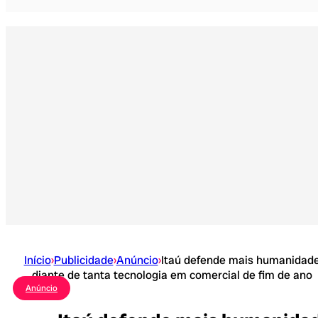
Início
›
Publicidade
›
Anúncio
›
Itaú defende mais humanidad
diante de tanta tecnologia em comercial de fim de ano
Anúncio