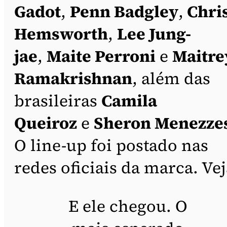
Gadot
,
Penn Badgley
,
Chri
Hemsworth
,
Lee Jung-
jae
,
Maite Perroni
e
Maitre
Ramakrishnan
, além das
brasileiras
Camila
Queiroz
e
Sheron Menezze
O line-up foi postado nas
redes oficiais da marca. Vej
E ele chegou. O