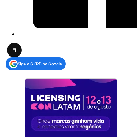
Siga o GKPB no Google