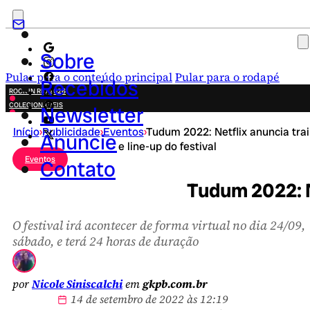
Sobre
Pular para o conteúdo principal
Pular para o rodapé
Recebidos
ROCK IN RIO 2026
COLECIONÁVEIS
Newsletter
FESTA JUNINA
Início
›
Publicidade
›
Eventos
›
Tudum 2022: Netflix anuncia trai
NOVIDADES
Anuncie
e line-up do festival
CAMPANHAS CRIATIVAS
Eventos
Contato
Tudum 2022: Ne
O festival irá acontecer de forma virtual no dia 24/09,
sábado, e terá 24 horas de duração
por
Nicole Siniscalchi
em
gkpb.com.br
14 de setembro de 2022 às 12:19