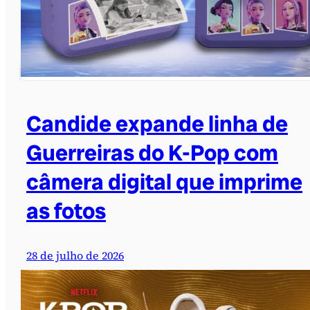
Candide expande linha de
Guerreiras do K-Pop com
câmera digital que imprime
as fotos
28 de julho de 2026