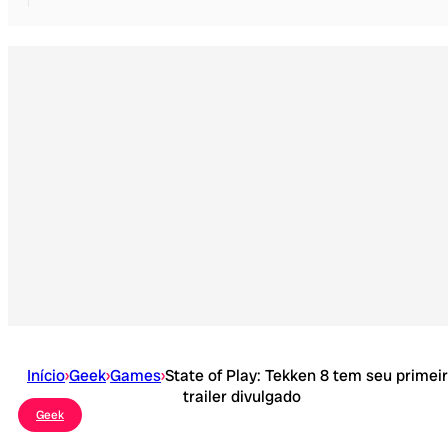
Início
›
Geek
›
Games
›
State of Play: Tekken 8 tem seu primei
trailer divulgado
Geek