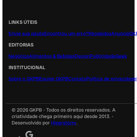
LINKS ÚTEIS
Envie sua pauta
Encontrou um erro?
Recebidos
Anuncie
GK
EDITORIAS
Negócios
Alimentos & Bebidas
Design
Publicidade
Geek
INSTITUCIONAL
Sobre o GKPB
Equipe GKPB
Contato
Política de privacidade
© 2026 GKPB - Todos os direitos reservados. A
criatividade chega primeiro aqui desde 2013. -
Desenvolvido por
Hiperstorm
.