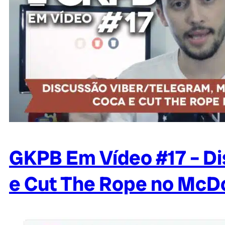
GKPB Em Vídeo #17 – Di
e Cut The Rope no McD