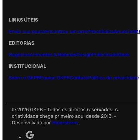
LINKS ÚTEIS
Envie sua pauta
Encontrou um erro?
Recebidos
Anuncie
GK
EDITORIAS
Negócios
Alimentos & Bebidas
Design
Publicidade
Geek
INSTITUCIONAL
Sobre o GKPB
Equipe GKPB
Contato
Política de privacidade
© 2026 GKPB - Todos os direitos reservados. A
criatividade chega primeiro aqui desde 2013. -
Desenvolvido por
Hiperstorm
.