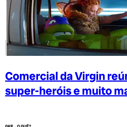
Comercial da Virgin reú
super-heróis e muito m
GKP... O QUÊ?