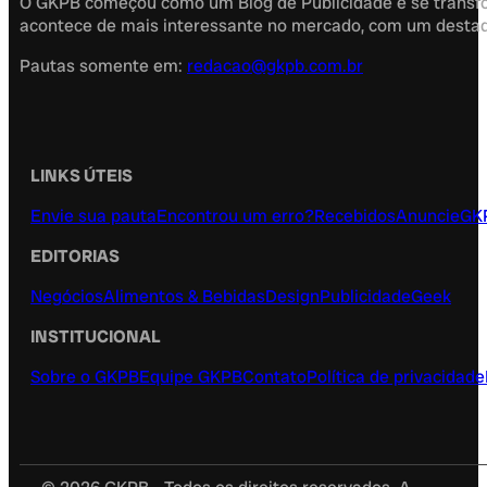
O GKPB começou como um Blog de Publicidade e se transfor
acontece de mais interessante no mercado, com um destaque
Pautas somente em:
redacao@gkpb.com.br
LINKS ÚTEIS
Envie sua pauta
Encontrou um erro?
Recebidos
Anuncie
GK
EDITORIAS
Negócios
Alimentos & Bebidas
Design
Publicidade
Geek
INSTITUCIONAL
Sobre o GKPB
Equipe GKPB
Contato
Política de privacidade