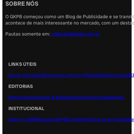
SOBRE NÓS
O GKPB começou como um Blog de Publicidade e se transfor
acontece de mais interessante no mercado, com um destaque
Pautas somente em:
redacao@gkpb.com.br
LINKS ÚTEIS
Envie sua pauta
Encontrou um erro?
Recebidos
Anuncie
GK
EDITORIAS
Negócios
Alimentos & Bebidas
Design
Publicidade
Geek
INSTITUCIONAL
Sobre o GKPB
Equipe GKPB
Contato
Política de privacidade