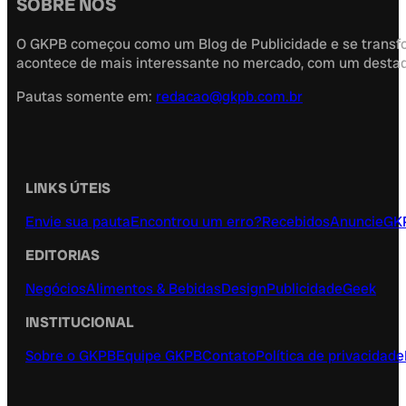
SOBRE NÓS
O GKPB começou como um Blog de Publicidade e se transfor
acontece de mais interessante no mercado, com um destaque
Pautas somente em:
redacao@gkpb.com.br
LINKS ÚTEIS
Envie sua pauta
Encontrou um erro?
Recebidos
Anuncie
GK
EDITORIAS
Negócios
Alimentos & Bebidas
Design
Publicidade
Geek
INSTITUCIONAL
Sobre o GKPB
Equipe GKPB
Contato
Política de privacidade