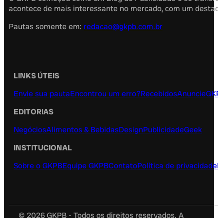
acontece de mais interessante no mercado, com um destaque
Pautas somente em:
redacao@gkpb.com.br
LINKS ÚTEIS
Envie sua pauta
Encontrou um erro?
Recebidos
Anuncie
GK
EDITORIAS
Negócios
Alimentos & Bebidas
Design
Publicidade
Geek
INSTITUCIONAL
Sobre o GKPB
Equipe GKPB
Contato
Política de privacidade
© 2026 GKPB - Todos os direitos reservados. A