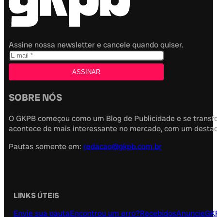
Assine nossa newsletter e cancele quando quiser.
SOBRE NÓS
O GKPB começou como um Blog de Publicidade e se transfor
acontece de mais interessante no mercado, com um destaque
Pautas somente em:
redacao@gkpb.com.br
LINKS ÚTEIS
Envie sua pauta
Encontrou um erro?
Recebidos
Anuncie
GK