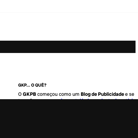
GKP... O QUÊ?
O
GKPB
começou como um
Blog de Publicidade
e se
transformou no
maior portal independente de notícia
Marketing e Comunicação do Brasil
.
Este é um lugar para abordar tudo o que acontece d
interessante no mercado, com um destaque para pau
de
diversidade, geração Z
e
universo geek
. Entre, tire