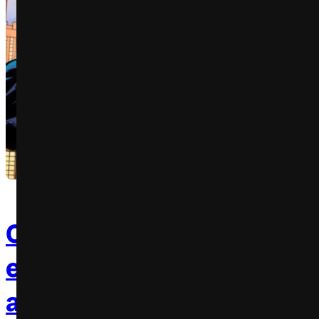
01 de
agosto de
O Homem-Aranha
2022
está completando 60
anos