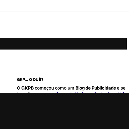
GKP... O QUÊ?
O
GKPB
começou como um
Blog de Publicidade
e se
transformou no
maior portal independente de notícia
Marketing e Comunicação do Brasil
.
Este é um lugar para abordar tudo o que acontece d
interessante no mercado, com um destaque para pau
de
diversidade, geração Z
e
universo geek
. Entre, tire