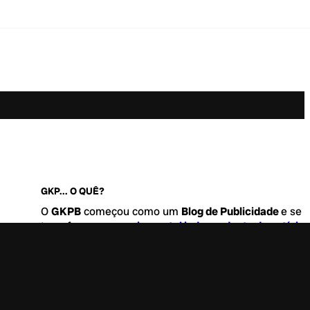
GKP... O QUÊ?
O
GKPB
começou como um
Blog de Publicidade
e se
transformou no
maior portal independente de notícia
Marketing e Comunicação do Brasil
.
Este é um lugar para abordar tudo o que acontece d
interessante no mercado, com um destaque para pau
de
diversidade, geração Z
e
universo geek
. Entre, tire