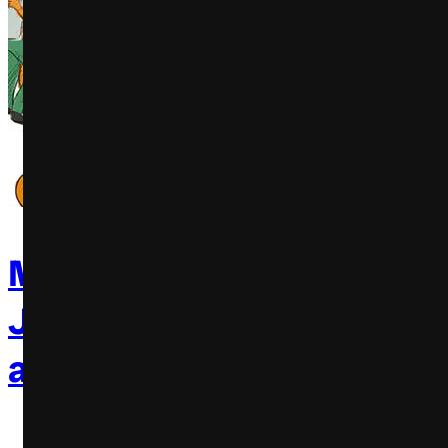
Marca de sorvetes do Rio 
Janeiro lança picolés
alcoólicos