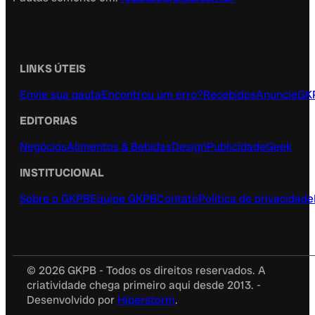
LINKS ÚTEIS
Envie sua pauta
Encontrou um erro?
Recebidos
Anuncie
GK
EDITORIAS
Negócios
Alimentos & Bebidas
Design
Publicidade
Geek
INSTITUCIONAL
Sobre o GKPB
Equipe GKPB
Contato
Política de privacidade
© 2026 GKPB - Todos os direitos reservados. A
criatividade chega primeiro aqui desde 2013. -
Desenvolvido por
Hiperstorm
.