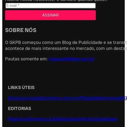
SOBRE NÓS
O GKPB começou como um Blog de Publicidade e se transfor
acontece de mais interessante no mercado, com um destaque
Pautas somente em:
redacao@gkpb.com.br
LINKS ÚTEIS
Envie sua pauta
Encontrou um erro?
Recebidos
Anuncie
GK
EDITORIAS
Negócios
Alimentos & Bebidas
Design
Publicidade
Geek