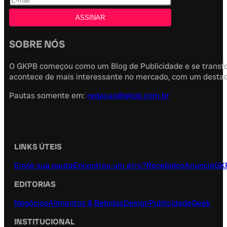
SOBRE NÓS
O GKPB começou como um Blog de Publicidade e se transfor
acontece de mais interessante no mercado, com um destaque
Pautas somente em:
redacao@gkpb.com.br
LINKS ÚTEIS
Envie sua pauta
Encontrou um erro?
Recebidos
Anuncie
GK
EDITORIAS
Negócios
Alimentos & Bebidas
Design
Publicidade
Geek
INSTITUCIONAL