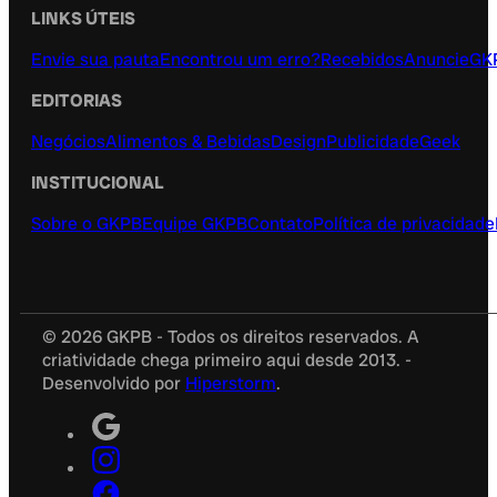
LINKS ÚTEIS
Envie sua pauta
Encontrou um erro?
Recebidos
Anuncie
GK
EDITORIAS
Negócios
Alimentos & Bebidas
Design
Publicidade
Geek
INSTITUCIONAL
Sobre o GKPB
Equipe GKPB
Contato
Política de privacidade
© 2026 GKPB - Todos os direitos reservados. A
criatividade chega primeiro aqui desde 2013. -
Desenvolvido por
Hiperstorm
.