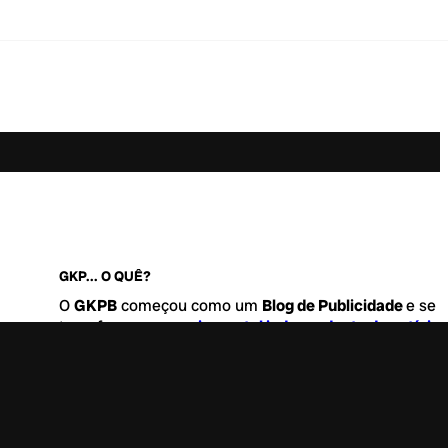
GKP... O QUÊ?
O
GKPB
começou como um
Blog de Publicidade
e se
transformou no
maior portal independente de notícia
Marketing e Comunicação do Brasil
.
Este é um lugar para abordar tudo o que acontece d
interessante no mercado, com um destaque para pau
de
diversidade, geração Z
e
universo geek
. Entre, tire