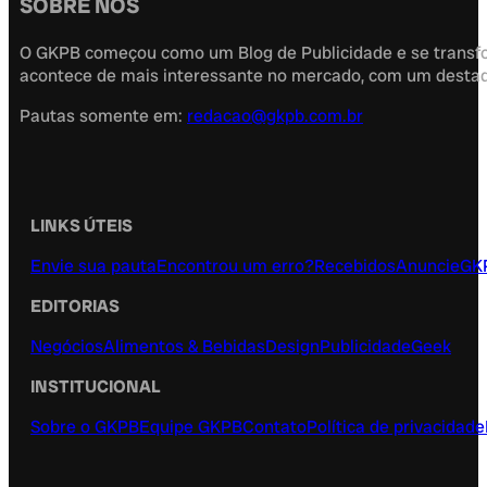
SOBRE NÓS
O GKPB começou como um Blog de Publicidade e se transfor
acontece de mais interessante no mercado, com um destaque
Pautas somente em:
redacao@gkpb.com.br
LINKS ÚTEIS
Envie sua pauta
Encontrou um erro?
Recebidos
Anuncie
GK
EDITORIAS
Negócios
Alimentos & Bebidas
Design
Publicidade
Geek
INSTITUCIONAL
Sobre o GKPB
Equipe GKPB
Contato
Política de privacidade