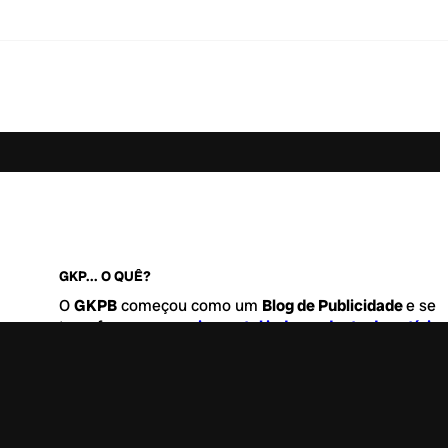
GKP... O QUÊ?
O
GKPB
começou como um
Blog de Publicidade
e se
transformou no
maior portal independente de notícia
Marketing e Comunicação do Brasil
.
Este é um lugar para abordar tudo o que acontece d
interessante no mercado, com um destaque para pau
de
diversidade, geração Z
e
universo geek
. Entre, tire