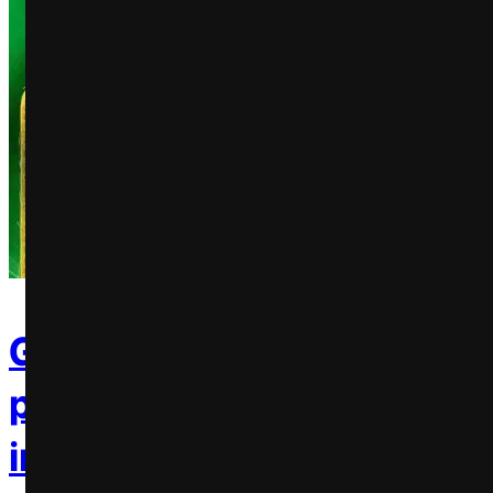
Guaraná Antarctica anunc
promoção com prêmios
instantâneos