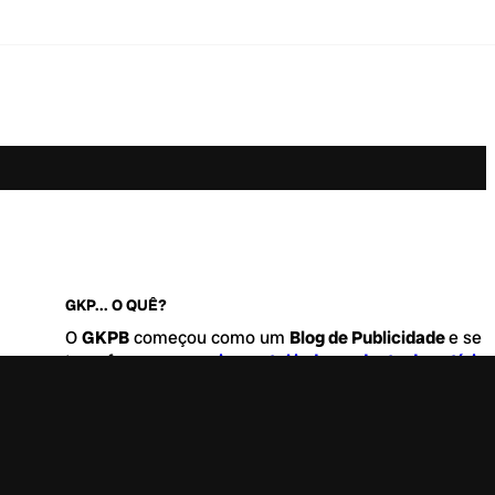
GKP... O QUÊ?
O
GKPB
começou como um
Blog de Publicidade
e se
transformou no
maior portal independente de notícia
Marketing e Comunicação do Brasil
.
Este é um lugar para abordar tudo o que acontece d
interessante no mercado, com um destaque para pau
de
diversidade, geração Z
e
universo geek
. Entre, tire