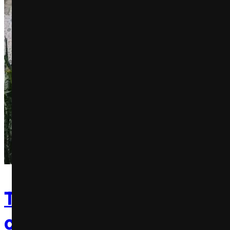
TNT Energy Drink lança pr
cultural TNT Energy Stag