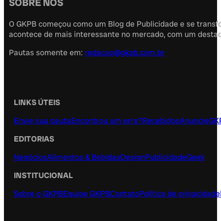
SOBRE NÓS
O GKPB começou como um Blog de Publicidade e se transfor
acontece de mais interessante no mercado, com um destaque
Pautas somente em:
redacao@gkpb.com.br
LINKS ÚTEIS
Envie sua pauta
Encontrou um erro?
Recebidos
Anuncie
GK
EDITORIAS
Negócios
Alimentos & Bebidas
Design
Publicidade
Geek
INSTITUCIONAL
Sobre o GKPB
Equipe GKPB
Contato
Política de privacidade