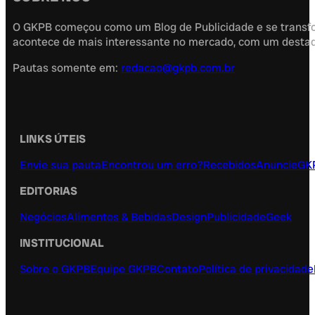
O GKPB começou como um Blog de Publicidade e se transfor
acontece de mais interessante no mercado, com um destaque
Pautas somente em:
redacao@gkpb.com.br
LINKS ÚTEIS
Envie sua pauta
Encontrou um erro?
Recebidos
Anuncie
GK
EDITORIAS
Negócios
Alimentos & Bebidas
Design
Publicidade
Geek
INSTITUCIONAL
Sobre o GKPB
Equipe GKPB
Contato
Política de privacidade