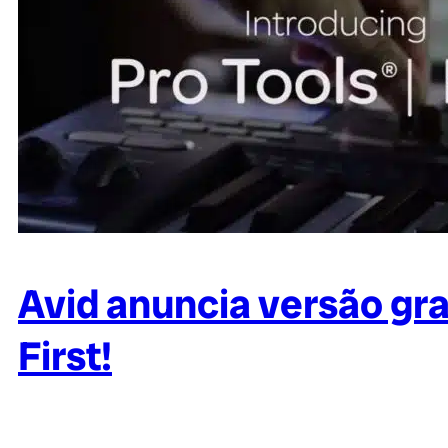
Avid anuncia versão gra
First!