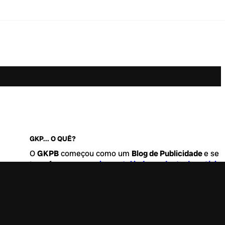
GKP... O QUÊ?
O
GKPB
começou como um
Blog de Publicidade
e se
transformou no
maior portal independente de notícia
Marketing e Comunicação do Brasil
.
Este é um lugar para abordar tudo o que acontece d
interessante no mercado, com um destaque para pau
de
diversidade, geração Z
e
universo geek
. Entre, tire