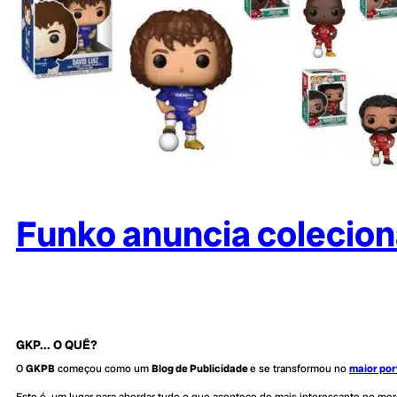
Funko anuncia colecion
GKP... O QUÊ?
O
GKPB
começou como um
Blog de Publicidade
e se transformou no
maior por
Este é um lugar para abordar tudo o que acontece de mais interessante no me