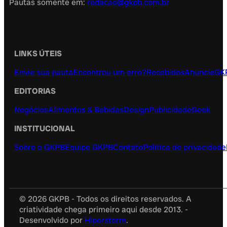
Pautas somente em:
redacao@gkpb.com.br
LINKS ÚTEIS
Envie sua pauta
Encontrou um erro?
Recebidos
Anuncie
GK
EDITORIAS
Negócios
Alimentos & Bebidas
Design
Publicidade
Geek
INSTITUCIONAL
Sobre o GKPB
Equipe GKPB
Contato
Política de privacidade
© 2026 GKPB - Todos os direitos reservados. A
criatividade chega primeiro aqui desde 2013. -
Desenvolvido por
Hiperstorm
.