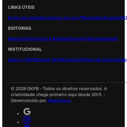
LINKS ÚTEIS
Envie sua pauta
Encontrou um erro?
Recebidos
Anuncie
GK
EDITORIAS
Negócios
Alimentos & Bebidas
Design
Publicidade
Geek
INSTITUCIONAL
Sobre o GKPB
Equipe GKPB
Contato
Política de privacidade
© 2026 GKPB - Todos os direitos reservados. A
criatividade chega primeiro aqui desde 2013. -
Desenvolvido por
Hiperstorm
.