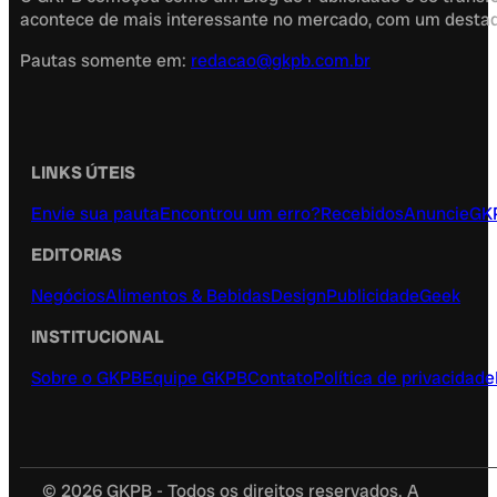
acontece de mais interessante no mercado, com um destaque
Pautas somente em:
redacao@gkpb.com.br
LINKS ÚTEIS
Envie sua pauta
Encontrou um erro?
Recebidos
Anuncie
GK
EDITORIAS
Negócios
Alimentos & Bebidas
Design
Publicidade
Geek
INSTITUCIONAL
Sobre o GKPB
Equipe GKPB
Contato
Política de privacidade
© 2026 GKPB - Todos os direitos reservados. A