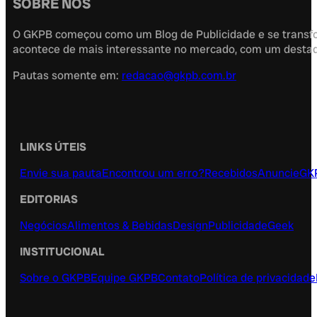
SOBRE NÓS
O GKPB começou como um Blog de Publicidade e se transfor
acontece de mais interessante no mercado, com um destaque
Pautas somente em:
redacao@gkpb.com.br
LINKS ÚTEIS
Envie sua pauta
Encontrou um erro?
Recebidos
Anuncie
GK
EDITORIAS
Negócios
Alimentos & Bebidas
Design
Publicidade
Geek
INSTITUCIONAL
Sobre o GKPB
Equipe GKPB
Contato
Política de privacidade