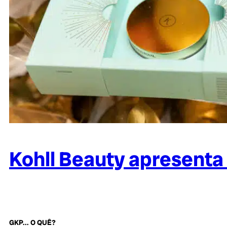
Kohll Beauty apresent
GKP... O QUÊ?