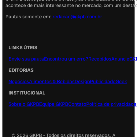
acontece de mais interessante no mercado, com um destaque
Pautas somente em:
redacao@gkpb.com.br
LINKS ÚTEIS
Envie sua pauta
Encontrou um erro?
Recebidos
Anuncie
GK
EDITORIAS
Negócios
Alimentos & Bebidas
Design
Publicidade
Geek
INSTITUCIONAL
Sobre o GKPB
Equipe GKPB
Contato
Política de privacidade
© 2026 GKPB - Todos os direitos reservados. A