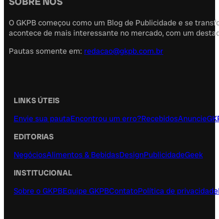
SOBRE NÓS
O GKPB começou como um Blog de Publicidade e se transfor
acontece de mais interessante no mercado, com um destaque
Pautas somente em:
redacao@gkpb.com.br
LINKS ÚTEIS
Envie sua pauta
Encontrou um erro?
Recebidos
Anuncie
GK
EDITORIAS
Negócios
Alimentos & Bebidas
Design
Publicidade
Geek
INSTITUCIONAL
Sobre o GKPB
Equipe GKPB
Contato
Política de privacidade