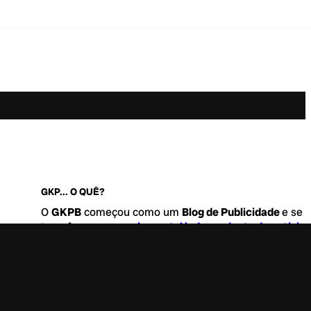
GKP... O QUÊ?
O
GKPB
começou como um
Blog de Publicidade
e se
transformou no
maior portal independente de notícia
Marketing e Comunicação do Brasil
.
Este é um lugar para abordar tudo o que acontece d
interessante no mercado, com um destaque para pau
de
diversidade, geração Z
e
universo geek
. Entre, tire