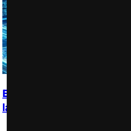
Elgin expande linha Sonic
lança carregador de pilha