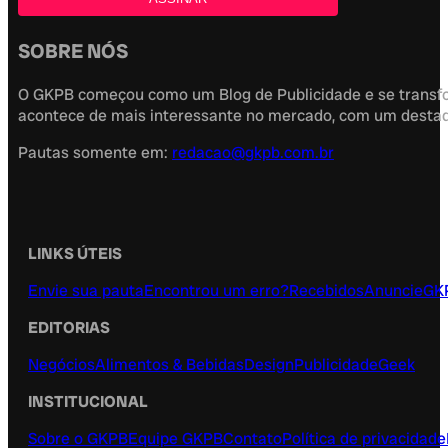
SOBRE NÓS
O GKPB começou como um Blog de Publicidade e se transfor
acontece de mais interessante no mercado, com um destaque
Pautas somente em:
redacao@gkpb.com.br
LINKS ÚTEIS
Envie sua pauta
Encontrou um erro?
Recebidos
Anuncie
GK
EDITORIAS
Negócios
Alimentos & Bebidas
Design
Publicidade
Geek
INSTITUCIONAL
Sobre o GKPB
Equipe GKPB
Contato
Política de privacidade