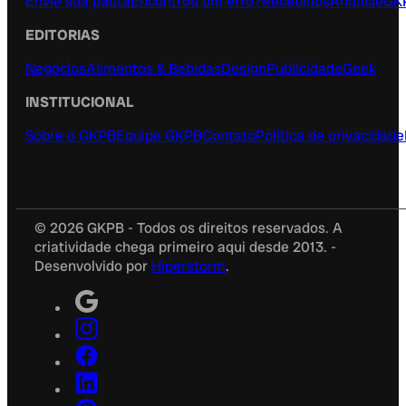
Envie sua pauta
Encontrou um erro?
Recebidos
Anuncie
GK
EDITORIAS
Negócios
Alimentos & Bebidas
Design
Publicidade
Geek
INSTITUCIONAL
Sobre o GKPB
Equipe GKPB
Contato
Política de privacidade
© 2026 GKPB - Todos os direitos reservados. A
criatividade chega primeiro aqui desde 2013. -
Desenvolvido por
Hiperstorm
.