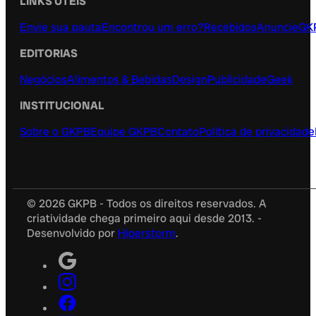
LINKS ÚTEIS
Envie sua pauta
Encontrou um erro?
Recebidos
Anuncie
GK
EDITORIAS
Negócios
Alimentos & Bebidas
Design
Publicidade
Geek
INSTITUCIONAL
Sobre o GKPB
Equipe GKPB
Contato
Política de privacidade
© 2026 GKPB - Todos os direitos reservados. A
criatividade chega primeiro aqui desde 2013. -
Desenvolvido por
Hiperstorm
.