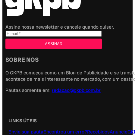
Assine nossa newsletter e cancele quando quiser.
SOBRE NÓS
O GKPB começou como um Blog de Publicidade e se transfor
acontece de mais interessante no mercado, com um destaque
Pautas somente em:
redacao@gkpb.com.br
LINKS ÚTEIS
Envie sua pauta
Encontrou um erro?
Recebidos
Anuncie
GK