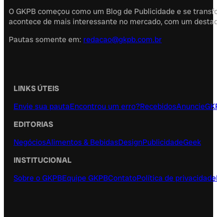
O GKPB começou como um Blog de Publicidade e se transfor
acontece de mais interessante no mercado, com um destaque
Pautas somente em:
redacao@gkpb.com.br
LINKS ÚTEIS
Envie sua pauta
Encontrou um erro?
Recebidos
Anuncie
GK
EDITORIAS
Negócios
Alimentos & Bebidas
Design
Publicidade
Geek
INSTITUCIONAL
Sobre o GKPB
Equipe GKPB
Contato
Política de privacidade