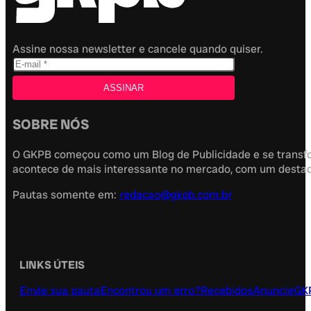
Assine nossa newsletter e cancele quando quiser.
SOBRE NÓS
O GKPB começou como um Blog de Publicidade e se transfor
acontece de mais interessante no mercado, com um destaque
Pautas somente em:
redacao@gkpb.com.br
LINKS ÚTEIS
Envie sua pauta
Encontrou um erro?
Recebidos
Anuncie
GK