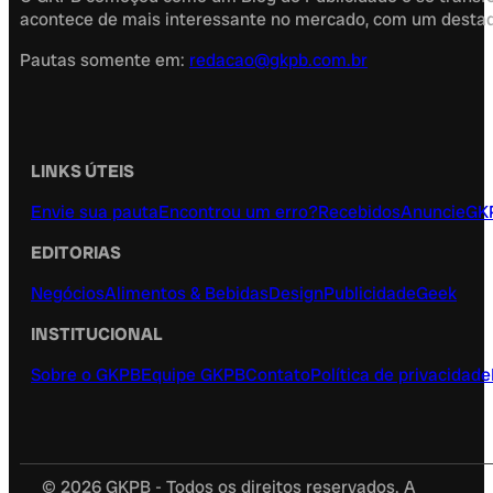
acontece de mais interessante no mercado, com um destaque
Pautas somente em:
redacao@gkpb.com.br
LINKS ÚTEIS
Envie sua pauta
Encontrou um erro?
Recebidos
Anuncie
GK
EDITORIAS
Negócios
Alimentos & Bebidas
Design
Publicidade
Geek
INSTITUCIONAL
Sobre o GKPB
Equipe GKPB
Contato
Política de privacidade
© 2026 GKPB - Todos os direitos reservados. A