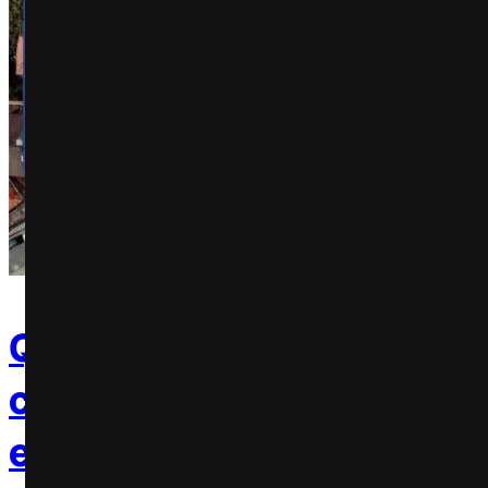
QuintoAndar e Oxitec se 
combate ao mosquito da 
em SP