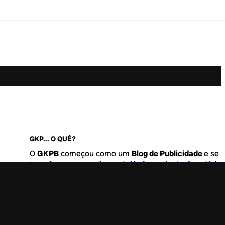
GKP... O QUÊ?
O
GKPB
começou como um
Blog de Publicidade
e se
transformou no
maior portal independente de notícia
Marketing e Comunicação do Brasil
.
Este é um lugar para abordar tudo o que acontece d
interessante no mercado, com um destaque para pau
de
diversidade, geração Z
e
universo geek
. Entre, tire