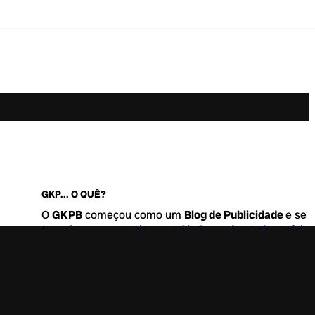
GKP... O QUÊ?
O
GKPB
começou como um
Blog de Publicidade
e se
transformou no
maior portal independente de notícia
Marketing e Comunicação do Brasil
.
Este é um lugar para abordar tudo o que acontece d
interessante no mercado, com um destaque para pau
de
diversidade, geração Z
e
universo geek
. Entre, tire