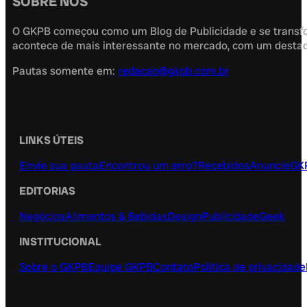
SOBRE NÓS
O GKPB começou como um Blog de Publicidade e se transfor
acontece de mais interessante no mercado, com um destaque
Pautas somente em:
redacao@gkpb.com.br
LINKS ÚTEIS
Envie sua pauta
Encontrou um erro?
Recebidos
Anuncie
GK
EDITORIAS
Negócios
Alimentos & Bebidas
Design
Publicidade
Geek
INSTITUCIONAL
Sobre o GKPB
Equipe GKPB
Contato
Política de privacidade