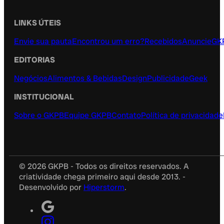
LINKS ÚTEIS
Envie sua pauta
Encontrou um erro?
Recebidos
Anuncie
GK
EDITORIAS
Negócios
Alimentos & Bebidas
Design
Publicidade
Geek
INSTITUCIONAL
Sobre o GKPB
Equipe GKPB
Contato
Política de privacidade
© 2026 GKPB - Todos os direitos reservados. A
criatividade chega primeiro aqui desde 2013. -
Desenvolvido por
Hiperstorm
.