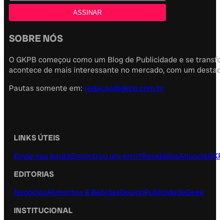
SOBRE NÓS
O GKPB começou como um Blog de Publicidade e se transfor
acontece de mais interessante no mercado, com um destaque
Pautas somente em:
redacao@gkpb.com.br
LINKS ÚTEIS
Envie sua pauta
Encontrou um erro?
Recebidos
Anuncie
GK
EDITORIAS
Negócios
Alimentos & Bebidas
Design
Publicidade
Geek
INSTITUCIONAL