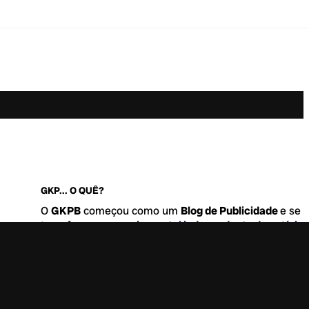
GKP... O QUÊ?
O
GKPB
começou como um
Blog de Publicidade
e se
transformou no
maior portal independente de notícia
Marketing e Comunicação do Brasil
.
Este é um lugar para abordar tudo o que acontece d
interessante no mercado, com um destaque para pau
de
diversidade, geração Z
e
universo geek
. Entre, tire