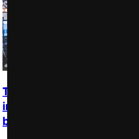
Trident promove mistura
inesperada entre Luan Sa
banda de Folk