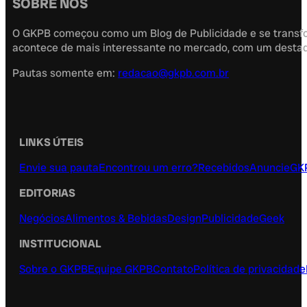
SOBRE NÓS
O GKPB começou como um Blog de Publicidade e se transfor
acontece de mais interessante no mercado, com um destaque
Pautas somente em:
redacao@gkpb.com.br
LINKS ÚTEIS
Envie sua pauta
Encontrou um erro?
Recebidos
Anuncie
GK
EDITORIAS
Negócios
Alimentos & Bebidas
Design
Publicidade
Geek
INSTITUCIONAL
Sobre o GKPB
Equipe GKPB
Contato
Política de privacidade