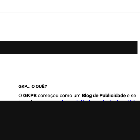
GKP... O QUÊ?
O
GKPB
começou como um
Blog de Publicidade
e se
transformou no
maior portal independente de notícia
Marketing e Comunicação do Brasil
.
Este é um lugar para abordar tudo o que acontece d
interessante no mercado, com um destaque para pau
de
diversidade, geração Z
e
universo geek
. Entre, tire