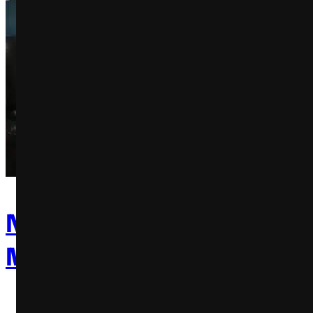
Nubank estreia campanh
Matt LeBlanc, o Joey de F