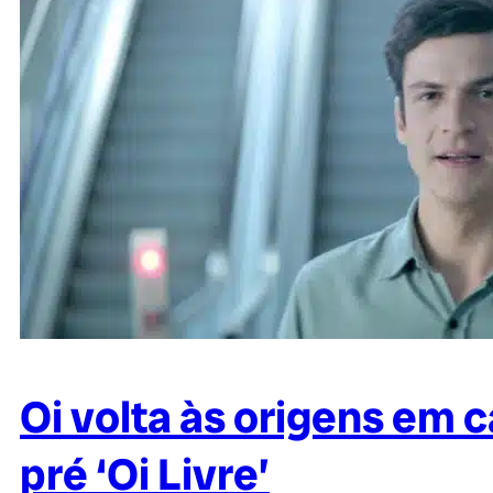
Oi volta às origens em 
pré ‘Oi Livre’