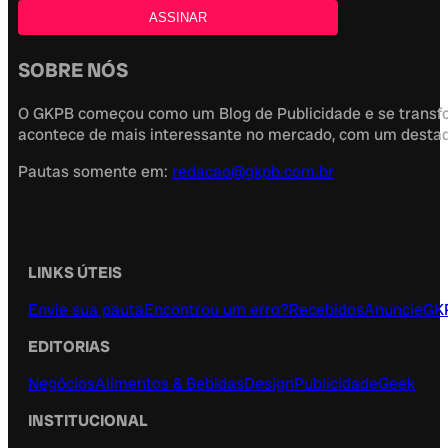
SOBRE NÓS
O GKPB começou como um Blog de Publicidade e se transfor
acontece de mais interessante no mercado, com um destaque
Pautas somente em:
redacao@gkpb.com.br
LINKS ÚTEIS
Envie sua pauta
Encontrou um erro?
Recebidos
Anuncie
GK
EDITORIAS
Negócios
Alimentos & Bebidas
Design
Publicidade
Geek
INSTITUCIONAL